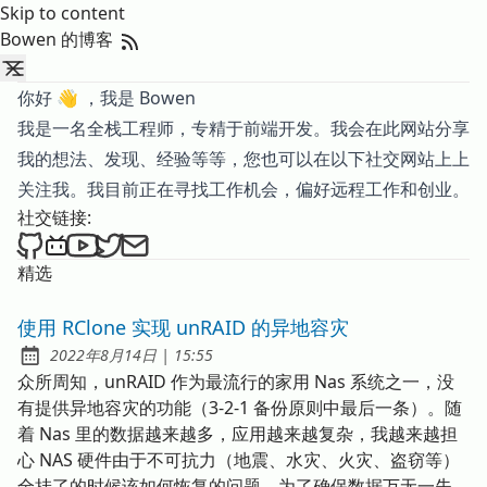
Skip to content
RSS Feed
Bowen 的博客
你好 👋 ，我是 Bowen
我是一名全栈工程师，专精于前端开发。我会在此网站分享
我的想法、发现、经验等等，您也可以在以下社交网站上上
关注我。我目前正在寻找工作机会，偏好远程工作和创业。
社交链接:
Follow Bowen on Github
Follow Bowen on Bilibili
Subscribe Bowen's Channel on YouTube
Follow Bowen on Twitter
Send an email to Bowen
精选
使用 RClone 实现 unRAID 的异地容灾
发布于
at
2022年8月14日
|
15:55
众所周知，unRAID 作为最流行的家用 Nas 系统之一，没
有提供异地容灾的功能（3-2-1 备份原则中最后一条）。随
着 Nas 里的数据越来越多，应用越来越复杂，我越来越担
心 NAS 硬件由于不可抗力（地震、水灾、火灾、盗窃等）
全挂了的时候该如何恢复的问题。为了确保数据万无一失，