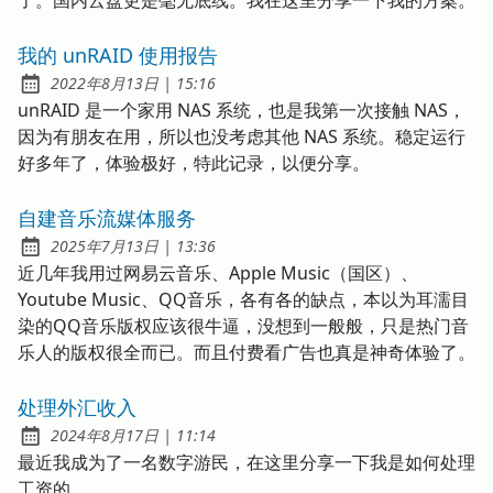
了。国内云盘更是毫无底线。我在这里分享一下我的方案。
我的 unRAID 使用报告
发布于
at
2022年8月13日
|
15:16
unRAID 是一个家用 NAS 系统，也是我第一次接触 NAS，
因为有朋友在用，所以也没考虑其他 NAS 系统。稳定运行
好多年了，体验极好，特此记录，以便分享。
自建音乐流媒体服务
发布于
at
2025年7月13日
|
13:36
近几年我用过网易云音乐、Apple Music（国区）、
Youtube Music、QQ音乐，各有各的缺点，本以为耳濡目
染的QQ音乐版权应该很牛逼，没想到一般般，只是热门音
乐人的版权很全而已。而且付费看广告也真是神奇体验了。
处理外汇收入
发布于
at
2024年8月17日
|
11:14
最近我成为了一名数字游民，在这里分享一下我是如何处理
工资的。