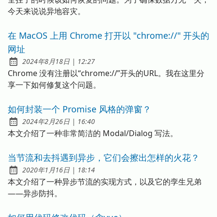
今天来说说异地容灾。
在 MacOS 上用 Chrome 打开以 "chrome://" 开头的
网址
发布于
at
2024年8月18日
|
12:27
Chrome 没有注册以“chrome://”开头的URL。我在这里分
享一下如何修复这个问题。
如何封装一个 Promise 风格的弹窗？
发布于
at
2024年2月26日
|
16:40
本文介绍了一种非常简洁的 Modal/Dialog 写法。
当节流和去抖遇到异步，它们会擦出怎样的火花？
发布于
at
2020年1月16日
|
18:14
本文介绍了一种异步节流的实现方式，以及它的孪生兄弟
——异步防抖。