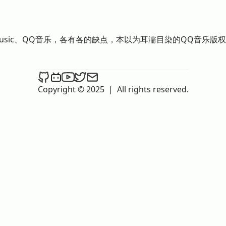
ube Music、QQ音乐，各有各的缺点，本以为耳濡目染的QQ
Follow Bowen on Github
Follow Bowen on Bilibili
Subscribe Bowen's Channel on YouTube
Follow Bowen on Twitter
Send an email to Bowen
Copyright © 2025
|
All rights reserved.