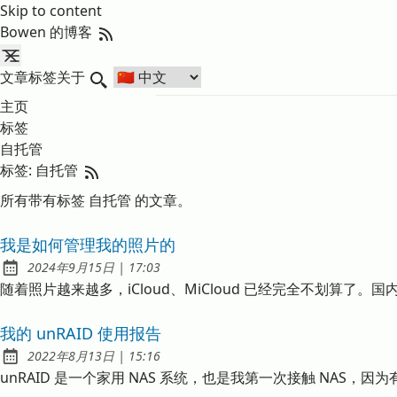
Skip to content
RSS Feed
Bowen 的博客
文章
标签
关于
Search
主页
标签
自托管
RSS Feed
标签:
自托管
所有带有标签 自托管 的文章。
我是如何管理我的照片的
发布于
at
2024年9月15日
|
17:03
随着照片越来越多，iCloud、MiCloud 已经完全不划算
我的 unRAID 使用报告
发布于
at
2022年8月13日
|
15:16
unRAID 是一个家用 NAS 系统，也是我第一次接触 NAS