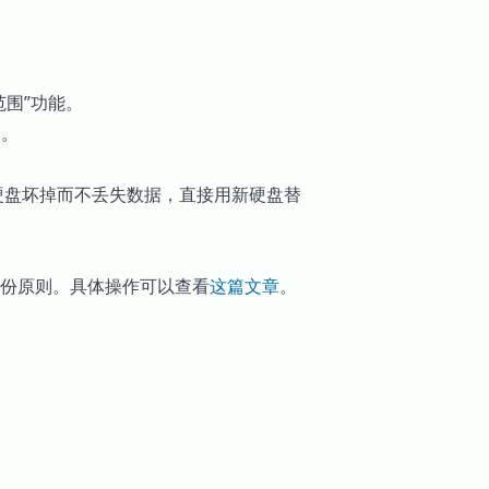
范围”功能。
了。
块硬盘坏掉而不丢失数据，直接用新硬盘替
 备份原则。具体操作可以查看
这篇文章
。
。
am
erest
email